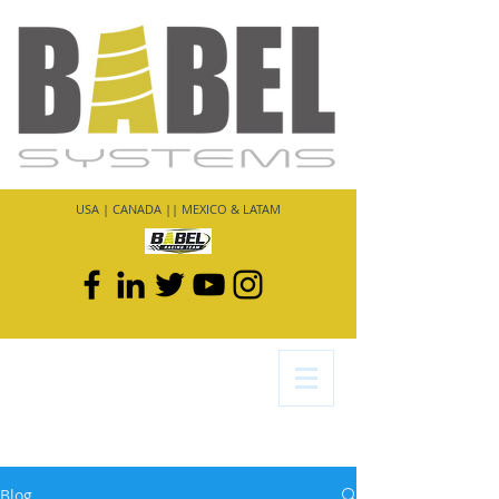
USA | CANADA || MEXICO & LATAM
Blog