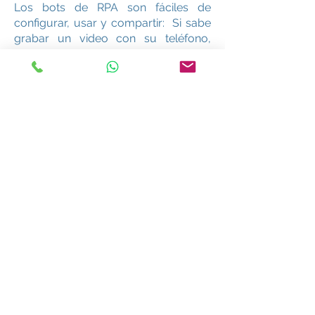
Los bots de RPA son fáciles de
configurar, usar y compartir: Si sabe
grabar un video con su teléfono,
podrá configurarlos. Es tan intuitivo
como pulsar los botones de
grabación, reproducción y pausa, y
arrastrar y soltar para mover
archivos en el trabajo. Los bots se
pueden programar, clonar,
personalizar y compartir para
ejecutar procesos empresariales en
toda la organización.
¿Por qué debería
implementar RPA?
La automatización robótica de procesos
tiene un efecto incremental positivo en
las operaciones y los resultados
comerciales. Ofrece beneficios
comerciales inmesurables (reducción de
costos, mayor precisión, velocidad,