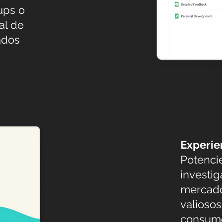
ups o
al de
ados
Experie
Potenci
investi
mercado
valioso
consumo