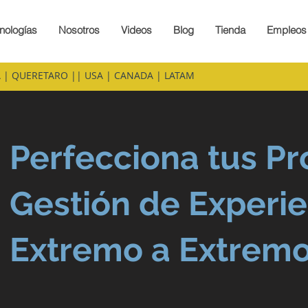
nologías
Nosotros
Videos
Blog
Tienda
Empleos
 | QUERETARO || USA | CANADA | LATAM
Perfecciona tus P
Gestión de Experie
Extremo a Extrem