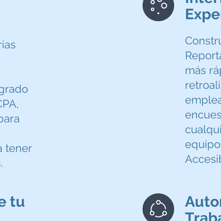
Expe
Constru
ias
Report
más rá
retroal
egrado
emplea
CPA,
encuest
para
cualqu
equipo
 tener
Accesi
.
e tu
Auto
Trab