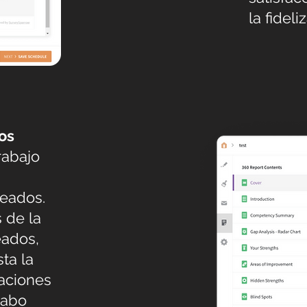
la fideli
os
rabajo
eados.
 de la
eados,
ta la
uaciones
cabo