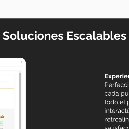
Soluciones Escalables
Experie
Perfecci
cada pu
todo el
interact
retroali
satisfac