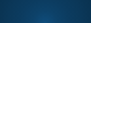
Konnect Insights en Mexico, Plataforma de
Escucha de Redes Sociales, Hootsuite
Alternative, Alternativa de Hootsuite,
Analitica para Marketing, Marketing
Analytics, Data Analytics, Customer
Experience Platform, Plataforma de
Experiencia al Cliente, Konnect Insights que
es, Inteligencia de Negocios para Marketing,
Business Intelligence for Marketing,
Plataforma de Gestion de la Experiencia del
Cliente, Customer Experience Management,
CRM, Social Media Marketing and
Management Tool, Herramienta de Gestión
de Redes Sociales y de Marketing,
Plataforma para Administrar Redes Sociales,
All-In-One Social Media Scheduler, Social
Media Manager, Social Media Analytics,
Analitica de Redes Sociales.