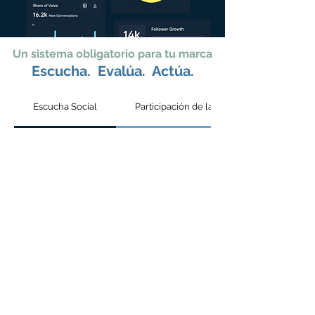
Un sistema obligatorio para tu marca
Escucha. Evalúa. Actúa.
EMPRESAS Y MARCAS GLOBALES CONFIAN
Escucha Social
Participación de la Comunidad
EN KONNECT INSIGHTS