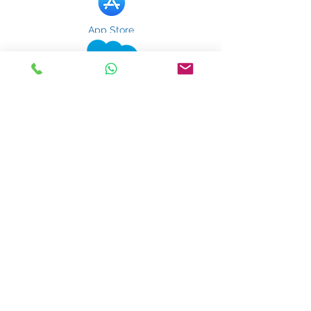
App Store
Play Store
Google
Business
Integraciones Perfectas con más
de 3000 de tus Aplicaciones
Favoritas
Cre
a
tic
kets
en Konnect Insights desde
Blogs