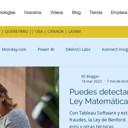
nologías
Nosotros
Videos
Blog
Tienda
Empleos
 | QUERETARO || USA | CANADA | LATAM
Monday.com
Power BI
DAVinCI Labs
Konnect Insig
BS Blogger
18 mar 2023
7 min de lect
Puedes detectar
Ley Matemática
Con Tableau Software y es
fraudes, la Ley de Benford
esto y otras técnicas