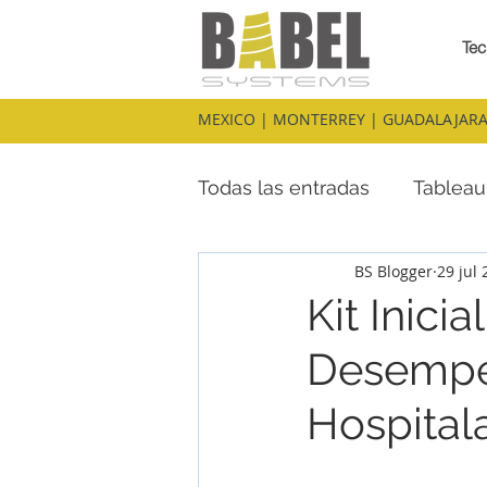
Tec
MEXICO | MONTERREY | GUADALAJARA
Todas las entradas
Tableau
BS Blogger
29 jul
Konnect Insights
Kit Inici
Desempeñ
Hospitala