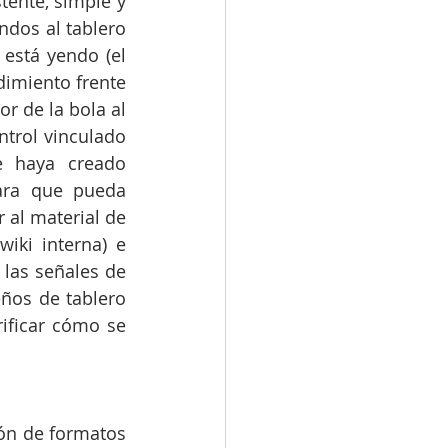
tente, simple y 
dos al tablero 
está yendo (el 
imiento frente 
r de la bola al 
ntrol vinculado 
 haya creado 
ara que pueda 
al material de 
ki interna) e 
las señales de 
ños de tablero 
ificar cómo se 
ón de formatos 