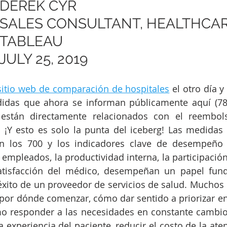
DEREK CYR
SALES CONSULTANT, HEALTHCAR
TABLEAU
JULY 25, 2019
sitio web de comparación de hospitales
 el otro día 
idas que ahora se informan públicamente aquí (78 K
stán directamente relacionados con el reembols
n los 700 y los indicadores clave de desempeño (
mpleados, la productividad interna, la participación 
atisfacción del médico, desempeñan un papel fund
xito de un proveedor de servicios de salud. Muchos 
or dónde comenzar, cómo dar sentido a priorizar en 
o responder a las necesidades en constante cambio.
a experiencia del paciente, reducir el costo de la ate