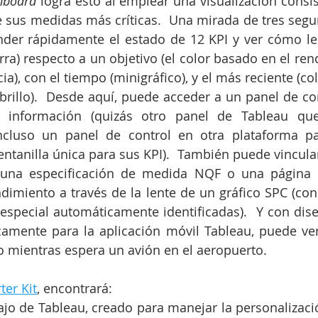
hboard
 logra esto al emplear una visualización consis
e sus medidas más críticas.  Una mirada de tres segun
der rápidamente el estado de 12 KPI y ver cómo le 
a) respecto a un objetivo (el color basado en el rend
ia), con el tiempo (minigráfico), y el más reciente (colo
e brillo).  Desde aquí, puede acceder a un panel de co
 información (quizás otro panel de Tableau que
ncluso un panel de control en otra plataforma p
ntanilla única para sus KPI).  También puede vincular 
z una especificación de medida NQF o una página wi
ndimiento a través de la lente de un gráfico SPC (con 
especial automáticamente identificadas).  Y con dise
camente para la aplicación móvil Tableau, puede ver
mientras espera un avión en el aeropuerto.
ter Kit
, encontrará:
bajo de Tableau, creado para manejar la personalizaci