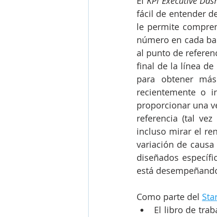
El 
KPI Executive Das
fácil de entender d
le permite compren
número en cada barr
al punto de referenc
final de la línea d
para obtener más
recientemente o i
proporcionar una ve
referencia (tal ve
incluso mirar el re
variación de causa 
diseñados específi
está desempeñando 
Como parte del 
Star
El libro de tra