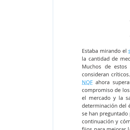
Estaba mirando el 
la cantidad de med
Muchos de estos e
NQF
 ahora supera
compromiso de los e
el mercado y la s
determinación del é
se han preguntado p
continuación y cóm
fijos para mejorar l