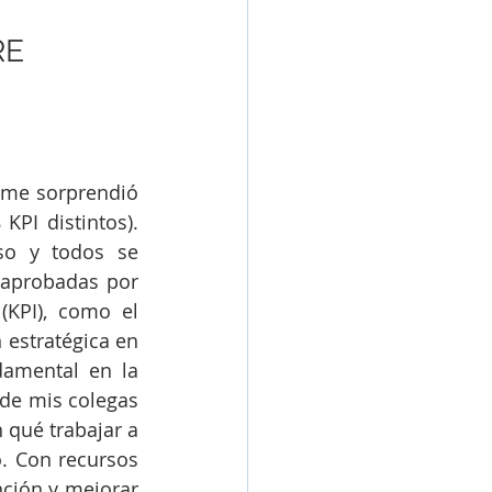
E 
y me sorprendió 
PI distintos). 
o y todos se 
consideran críticos. ¡Y esto es solo la punta del iceberg! Las medidas aprobadas por 
KPI), como el 
estratégica en 
amental en la 
de mis colegas 
qué trabajar a 
 Con recursos 
nción y mejorar 