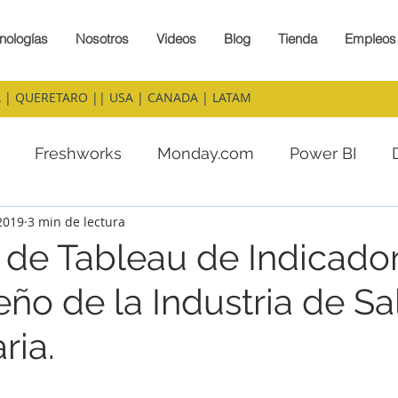
nologías
Nosotros
Videos
Blog
Tienda
Empleos
 | QUERETARO || USA | CANADA | LATAM
Freshworks
Monday.com
Power BI
 2019
3 min de lectura
al de Tableau de Indicado
o de la Industria de Sa
ria.