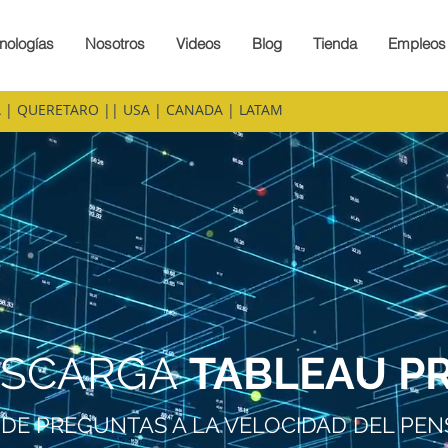
nologías
Nosotros
Videos
Blog
Tienda
Empleos
 | QUERETARO || USA | CANADA | LATAM
ESCARGA
T
ABLEAU P
DE PREGUNTAS A LA VELOCIDAD DEL PE